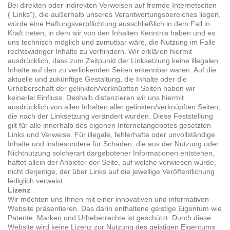
Bei direkten oder indirekten Verweisen auf fremde Internetseiten
(”Links”), die außerhalb unseres Verantwortungsbereiches liegen,
würde eine Haftungsverpflichtung ausschließlich in dem Fall in
Kraft treten, in dem wir von den Inhalten Kenntnis haben und es
uns technisch möglich und zumutbar wäre, die Nutzung im Falle
rechtswidriger Inhalte zu verhindern. Wir erklären hiermit
ausdrücklich, dass zum Zeitpunkt der Linksetzung keine illegalen
Inhalte auf den zu verlinkenden Seiten erkennbar waren. Auf die
aktuelle und zukünftige Gestaltung, die Inhalte oder die
Urheberschaft der gelinkten/verknüpften Seiten haben wir
keinerlei Einfluss. Deshalb distanzieren wir uns hiermit
ausdrücklich von allen Inhalten aller gelinkten/verknüpften Seiten,
die nach der Linksetzung verändert wurden. Diese Feststellung
gilt für alle innerhalb des eigenen Internetangebotes gesetzten
Links und Verweise. Für illegale, fehlerhafte oder unvollständige
Inhalte und insbesondere für Schäden, die aus der Nutzung oder
Nichtnutzung solcherart dargebotener Informationen entstehen,
haftet allein der Anbieter der Seite, auf welche verwiesen wurde,
nicht derjenige, der über Links auf die jeweilige Veröffentlichung
lediglich verweist.
Lizenz
Wir möchten uns Ihnen mit einer innovativen und informativen
Website präsentieren. Das darin enthaltene geistige Eigentum wie
Patente, Marken und Urheberrechte ist geschützt. Durch diese
Website wird keine Lizenz zur Nutzung des geistigen Eigentums