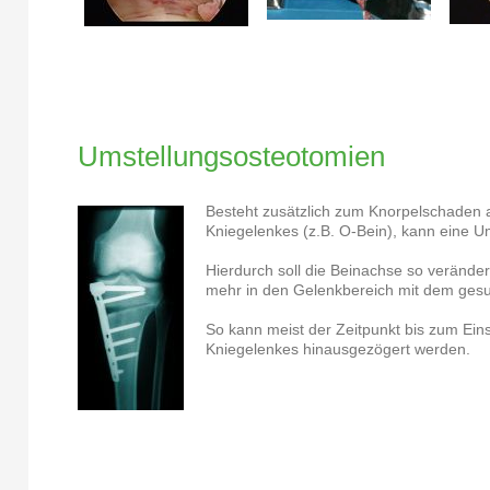
Umstellungsosteotomien
Besteht zusätzlich zum Knorpelschaden a
Kniegelenkes (z.B. O-Bein), kann eine U
Hierdurch soll die Beinachse so verände
mehr in den Gelenkbereich mit dem gesu
So kann meist der Zeitpunkt bis zum Ein
Kniegelenkes hinausgezögert werden.