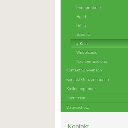
Endoprothetik
Hand
Hüfte
Schulter
Knie
Wirbelsäule
Nachbehandlung
Kontakt Schwabach
Kontakt Gunzenhausen
Stellenangebote
Impressum
Datenschutz
Kontakt