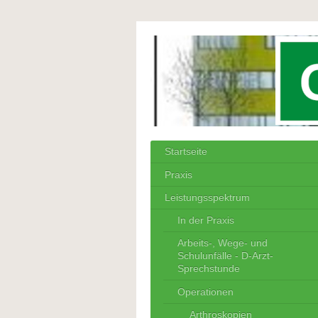
Startseite
Praxis
Leistungsspektrum
In der Praxis
Arbeits-, Wege- und
Schulunfälle - D-Arzt-
Sprechstunde
Operationen
Arthroskopien