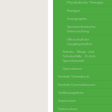
Physikalische Therapie
Röntgen
Sonographie
Sportmedizinische
Untersuchung
Ultraschall der
Säuglingshüften
Arbeits-, Wege- und
Schulunfälle - D-Arzt-
Sprechstunde
Operationen
Kontakt Schwabach
Kontakt Gunzenhausen
Stellenangebote
Impressum
Datenschutz